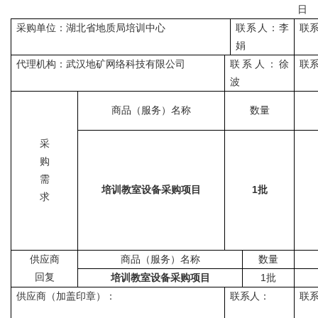
日
采购单位：湖北省地质
局培训
中心
联系人：
李
联
娟
代理机构：武汉地矿网络科技有限公司
联系人：
徐
联
波
商品（服务）名称
数量
采
购
需
培训教室设备采购项目
1批
求
供应商
商品（服务）名称
数量
回复
培训教室设备采购项目
1批
供应商（加盖印章）：
联系人：
联