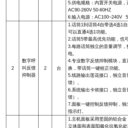
5.供电规格：内置开关电源
AC90-260V 50-60HZ
6.输入电源：AC100~240V 5
1.话筒1到话筒4自带选4选1
可以直通4选1功能。
2.话筒5带最高优先功能，也
3.每路话筒独立的音量调节，
电。
数字呼
4.专业数字反馈抑制模块，直
叫反馈
换，带话筒一键校正功能。
2
2
台
抑制器
5.线路输出莲花接口，独立
馈）。
6.系统输出卡侬接口，独立
馈）。
7.面板一键控制反馈抑制，
指示灯。
1.主机面板采用坚固的铝合
立体面和表面阳极化抗氧化处