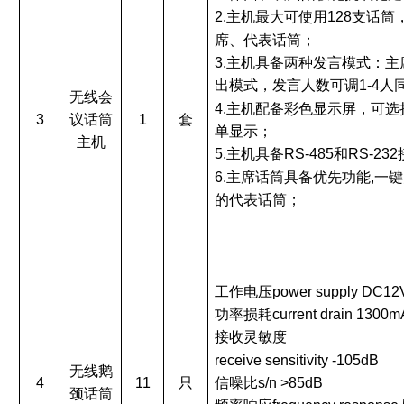
2.主机最大可使用128支话
席、代表话筒；
3.主机具备两种发言模式：
出模式，发言人数可调1-4人
无线会
4.主机配备彩色显示屏，可
3
1
套
议话筒
单显示；
主机
5.主机具备RS-485和RS-2
6.主席话筒具备优先功能,一
的代表话筒；
工作电压
power supply DC12
功率损耗
current drain 1300m
接收灵敏度
receive sensitivity -105dB
无线鹅
4
11
只
信噪比
s/n >85dB
颈话筒