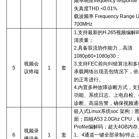
频率响应
frequency respons
失真度
THD <0.01%
载波频率
Frequency Range 
700MHz
1.支持最新的H.265视频编
清质量；
2.具备双流协作能力，高清
1080p60+1080p30；
视频会
3.支持FEC前向纠错算法和多
5
1
套
议终端
承载网络出现丢包情况下，依
的正常进行。
4.内置多种故障诊断方式，
功能、系统日志、上电自检、
诊断、高温告警，确保视频通
嵌入式
Linux系统soc 架
面；四核A53 2.0Ghz CPU，硬
Profile编解码；超大4GB内
视频录
1、4通道一键全部录制/停止
6
1
套
播设备