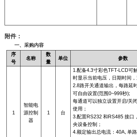
附件：
一、采购内容
序
数
名称
单位
参数
号
量
1.配备4.3寸彩色TFT-LC
时显示当前电压，日期时间，
2.8路开关通道输出，每路延
可自由设置(范围0~999秒);
每通道可以独立设置开启
/关
智能电
使用；
1
1
台
源控制
3.配置RS232 和RS485 
器
央设备控制；
4.额定输出总电流：40A, 单