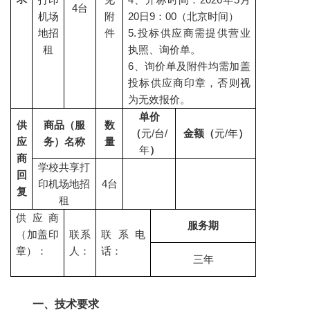
4台
机场
附
20日9：00（北京时间）
地招
件
5.投标供应商需提供营业
租
执照、询价单。
6、询价单及附件均需加盖
投标供应商印章，否则视
为无效报价。
单价
供
商品（服
数
（
元
/台/
金额
（
元
/年
）
应
务）名称
量
年
）
商
学校共享打
回
印机场地招
4台
复
租
供应商
服务期
（加盖印
联系
联系电
章）：
人：
话：
三年
一、技术要求