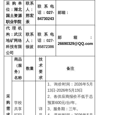
采购单
联系
联系电
位：
湖北
人：
话：
027-
邮箱：
国土资源
邢宏
84730243
职业学院
汞
代理机
构：武汉
联系
联系电
邮箱：
地矿网络
人：
话：
027-
26690329@QQ.com
科技有限
徐波
85872386
公司
商品
技
（服
术
数量
备注
务）
要
名称
求
1、询价时间：2026年5月
13日-2026年5月19日
采
2、各供应商报价不低于总
购
学校
预算600元/台/年。
需
共享
详
3、服务期：三年。
求
打印
见
4、开标时间：2026年5月